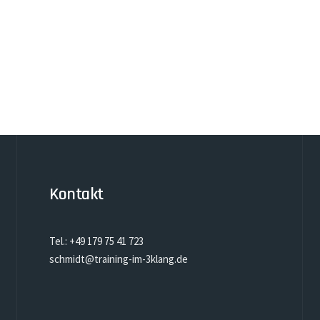
Kontakt
Tel.: +49 179 75 41 723
schmidt@training-im-3klang.de